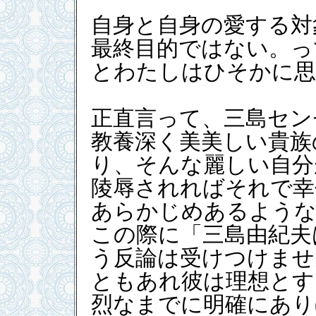
自身と自身の愛する対
最終目的ではない。っ
とわたしはひそかに思
正直言って、三島セン
教養深く美美しい貴族
り、そんな麗しい自分
陵辱されればそれで幸
あらかじめあるような
この際に「三島由紀夫
う反論は受けつけませ
ともあれ彼は理想とす
烈なまでに明確にあり