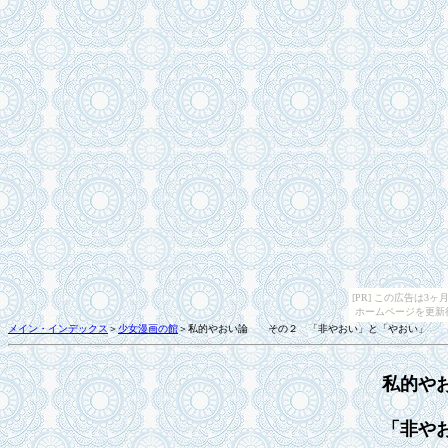
[PR] この広告は
ホームページを更新
メイン・インデックス
＞
少女漫画の館
＞私的やおい論 その２ 「非やおい」と「やおい」 
私的や
「非や