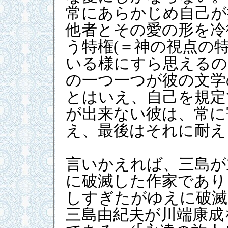
常にあらかじめ自己が
他者とその愛の形を冷
う特権(＝神の視点の
いる様にすら思えるの
の一つ一つが彼の文学
とはいえ、自己を規定
が出来ない彼は、常に
え、最後はそれに耐え
言いかえれば、三島が
に破滅した作家であり
しすぎたがゆえに破滅
三島由紀夫が川端康成