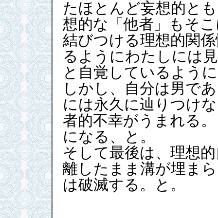
たほとんど妄想的とも
想的な「他者」もそこ
結びつける理想的関係
るようにわたしには見
と自覚しているように
しかし、自分は男であ
には永久に辿りつけな
者的不幸がうまれる。
になる、と。
そして最後は、理想的
離したまま溝が埋まら
は破滅する。と。