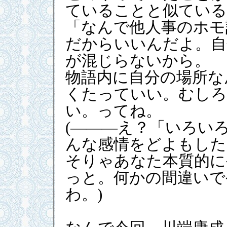
ていることと似ている
「なんで他人事のホモ
だからいいんだよ。自
が混じらないから。
物語内に自分の場所な
くたっていい。むしろ
い。ってね。
(―――え？「いろい
んな感情をどよもした
そりゃあなた本質的に
っと。何かの間違いで
わ。)