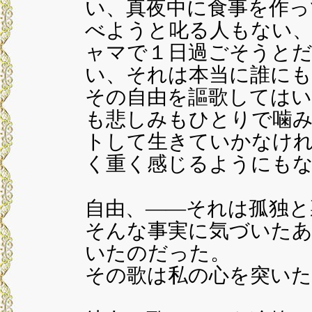
い、真夜中に食事を作っ
べようと叱る人もない
ャマで１日過ごそうと
い、それは本当に誰にも
その自由を謳歌してはい
も悲しみもひとりで噛
トして生きていかなけ
く重く感じるようにも
自由、――それは孤独と
そんな事実に気づいたあ
いたのだった。
その歌は私の心を突いた