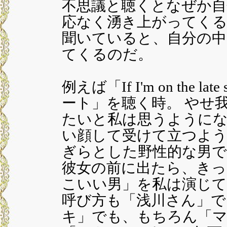
不思議と聴くとなぜか自
応なく湧き上がってく
聞いていると、自分の中
てくるのだ。
例えば「If I'm on the
ート」を聴く時。 やせ
たいと私は思うように
い顔して受けて立つよ
ぎらとした野性的な男で
彼女の前に出たら、きっ
こいい男」を私は演じ
呼び方も「浅川さん」で
キ」でも、もちろん「