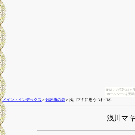
[PR] この広告は
ホームページを更新
メイン・インデックス
＞
歌謡曲の砦
＞浅川マキに思うつれづれ
浅川マ