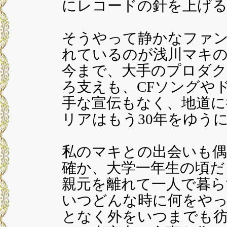
にレコードの針を上げる
そうやって静かなファ
れているのが浅川マキ
今まで、大手のプロダク
ろ支えも、CFソングや
手な宣伝もなく、地道に
リアはもう30年をゆう
私のマキとの出会いも偶
確か、大学一年生の頃だ
親元を離れて一人で暮ら
いつどんな時に何をや
となく外をいつまでも