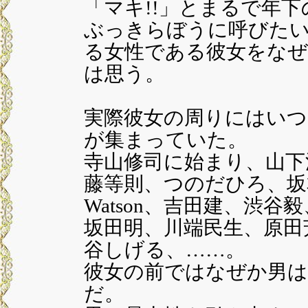
「マキ!!」とまるで年
ぶっきらぼうに呼びたい
る女性である彼女をな
は思う。
実際彼女の周りにはい
が集まっていた。
寺山修司に始まり、山下
藤等則、つのだひろ、坂本
Watson、吉田建、渋
坂田明、川端民生、原田
谷しげる、……。
彼女の前ではなぜか男
だ。