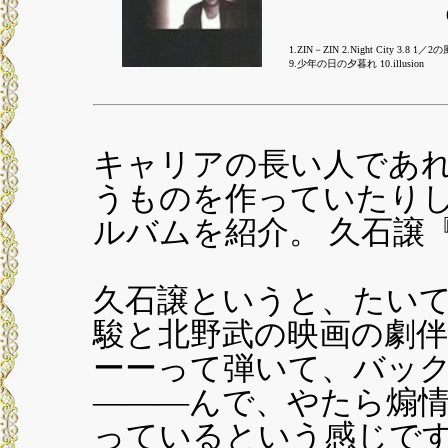
1.ZIN－ZIN 2.Night City 3.
9.少年の日の夕暮れ 10.illusion
キャリアの長い人であ
うものを作っていたり
ルバムを紹介。 久石譲『Il
久石譲というと、たい
駿と北野武の映画の劇
ーーって弾いて、バッ
―――んで、やたら煽情
っているという感じで