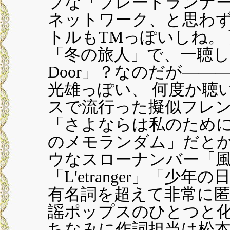
プな「ブレードランナー
ネットワーク、と思わ
トルもTMっぽいしね。
「冬の旅人」で、一聴
Door」？なのだが―
光雄っぽい、 何度か聴
スで流行った擬似フレ
「さよならは私のため
のメモランダム」だとか
ウなスローナンバー「風の
「L'etranger」「
有名詞を超えて非常に匿名
謡ポップスのひとつと
ちなみに作詞担当は松本