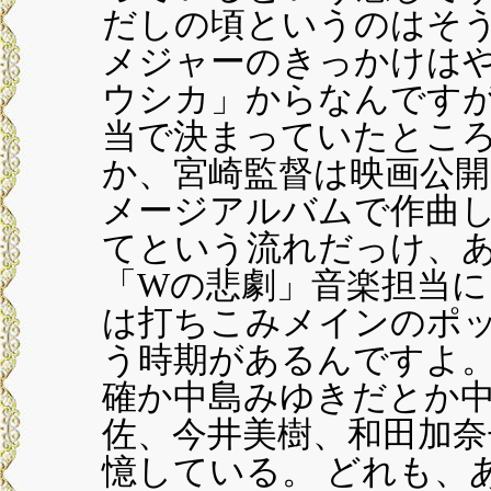
だしの頃というのはそ
メジャーのきっかけは
ウシカ」からなんです
当で決まっていたとこ
か、宮崎監督は映画公
メージアルバムで作曲
てという流れだっけ、あ
「Wの悲劇」音楽担当
は打ちこみメインのポ
う時期があるんですよ
確か中島みゆきだとか中
佐、今井美樹、和田加
憶している。 どれも、