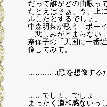
だって誰がどの曲歌っ
たとえばさぁ、今、上
ルしたとするでしょ。
中森明菜が歌う「ボー
「悲しみがとまらない
奈保子の「天国に一番
像してみて。
…………(歌を想像する
……でしょ、でしょ。
まったく違和感ないっ