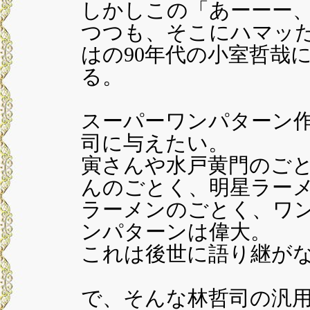
しかしこの「あーーー
つつも、そこにハマッ
はの90年代の小室哲哉
る。
スーパーワンパターン
司に与えたい。
寅さんや水戸黄門のご
んのごとく、明星ラー
ラーメンのごとく、ワ
ンパターンは偉大。
これは後世に語り継が
で、そんな林哲司の汎