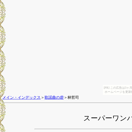
[PR] この広告は
ホームページを更新
メイン・インデックス
＞
歌謡曲の砦
＞林哲司
スーパーワン