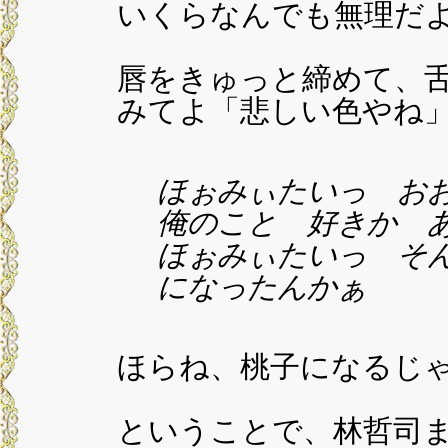
いくらなんでも無理だ
唇をきゅっと締めて、
みてよ「悲しい色やね
ほぉみぃたいっ お
俺のこと 好きか 
ほぉみぃたいっ そん
になったんかぁ
ほらね、桃子になるじ
ということで、林哲司