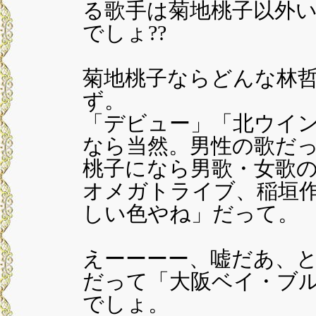
る歌手は菊地桃子以外
でしょ??
菊地桃子ならどんな林
ず。
「デビュー」「北ウイ
なら当然。男性の歌だ
桃子になら男歌・女歌
オメガトライブ、稲垣
しい色やね」だって。
えーーーー、嘘だあ、
だって「大阪ベイ・ブ
でしょ。