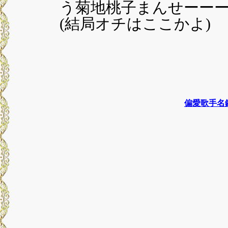
う菊地桃子まんせーー
(結局オチはここかよ)
偏愛歌手名