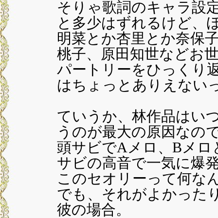
そりゃ歌詞のキャラ設
と多少はずれるけど、
明菜とか杏里とか奈保
桃子、原田知世などお
パートリーをひっくり
はちょっとありえない
ていうか、林作品はい
うのが最大の原因なの
頭サビでAメロ、Bメロ
サビの高音で一気に爆
このセオリーって何な
でも、それがよかった
彼の場合。