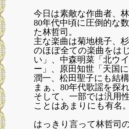
今日は素敵な作曲者、
80年代中頃に圧倒的な
た林哲司。
主な楽曲は菊地桃子、
のほぼ全ての楽曲をは
い」、中森明菜「北ウイ
ー」、原田知世「天国
潤一、松田聖子にも結
まぁ、80年代歌謡を探
そして、一部では汎用性(
ことはあまりにも有名
はっきり言って林哲司